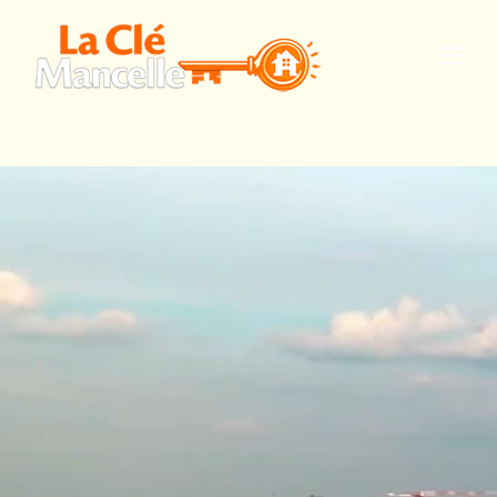
Accueil
A propos
Evolution
Cartographie
1900 - 1950
Mémoire
urbaine
Galerie photo
Contact