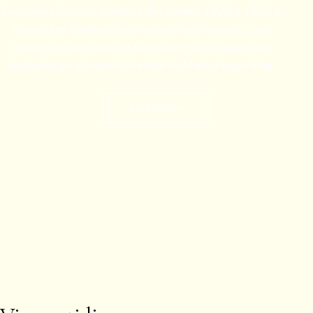
Découvrez l'histoire mancelle des années 1920 à 1950 à
travers ses quartiers, ses maisons, ses habitants, ses
commerces, ses loisirs et ses traditions. Un patrimoine
local riche qui a façonné l'identité du Mans d'aujourd'hui.
En Savoir +