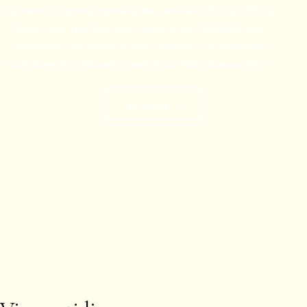
Découvrez l'histoire mancelle des années 1920 à 1950 à
travers ses quartiers, ses maisons, ses habitants, ses
commerces, ses loisirs et ses traditions. Un patrimoine
local riche qui a façonné l'identité du Mans d'aujourd'hui.
En Savoir +