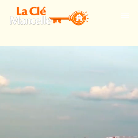
Accueil
A propos
Evolution
Cartographie
1900 - 1950
Mémoire
urbaine
Galerie photo
Contact